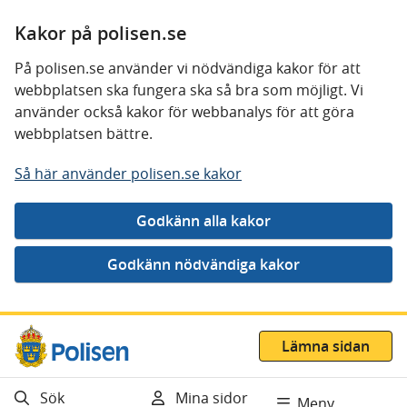
Kakor på polisen.se
På polisen.se använder vi nödvändiga kakor för att
webbplatsen ska fungera ska så bra som möjligt. Vi
använder också kakor för webbanalys för att göra
webbplatsen bättre.
Så här använder polisen.se kakor
Gå direkt till innehåll
Lämna sidan
Sök
Mina sidor
Meny