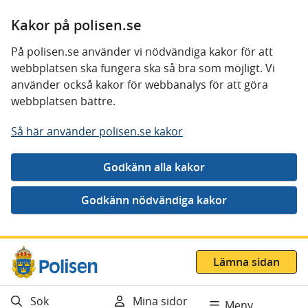
Kakor på polisen.se
På polisen.se använder vi nödvändiga kakor för att
webbplatsen ska fungera ska så bra som möjligt. Vi
använder också kakor för webbanalys för att göra
webbplatsen bättre.
Så här använder polisen.se kakor
Gå direkt till innehåll
Lämna sidan
Sök
Mina sidor
Meny