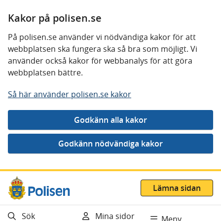
Kakor på polisen.se
På polisen.se använder vi nödvändiga kakor för att
webbplatsen ska fungera ska så bra som möjligt. Vi
använder också kakor för webbanalys för att göra
webbplatsen bättre.
Så här använder polisen.se kakor
Gå direkt till innehåll
Lämna sidan
Sök
Mina sidor
Meny