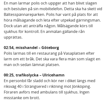
En man larmar polis och uppger att han blivit slagen
och bestulen på sin mobiltelefon. Detta ska ha skett vid
Bältesspännareparken. Polis har varit på plats för att
höra målsägande och leta efter utpekad gärningsman.
Dock utan att anträffa någon. Målsägande körs till
sjukhus för kontroll. En anmälan gällande rån
upprättas.
02:54, misshandel – Göteborg
Polis larmas till en restaurang på Vasaplatsen efter
larm om ett bråk. Det ska vara flera män som slagit en
man och sedan lämnat platsen.
00:25, trafikolycka – Ulricehamn
En personbil får sladd och kör ner i diket längs med
riksväg 40 i Strängsered i riktning mot Jönköping.
Föraren avförs med ambulans till sjukhus. Ingen
misstanke om brott.