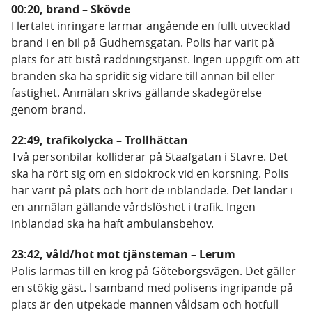
00:20, brand – Skövde
Flertalet inringare larmar angående en fullt utvecklad
brand i en bil på Gudhemsgatan. Polis har varit på
plats för att bistå räddningstjänst. Ingen uppgift om att
branden ska ha spridit sig vidare till annan bil eller
fastighet. Anmälan skrivs gällande skadegörelse
genom brand.
22:49, trafikolycka – Trollhättan
Två personbilar kolliderar på Staafgatan i Stavre. Det
ska ha rört sig om en sidokrock vid en korsning. Polis
har varit på plats och hört de inblandade. Det landar i
en anmälan gällande vårdslöshet i trafik. Ingen
inblandad ska ha haft ambulansbehov.
23:42, våld/hot mot tjänsteman – Lerum
Polis larmas till en krog på Göteborgsvägen. Det gäller
en stökig gäst. I samband med polisens ingripande på
plats är den utpekade mannen våldsam och hotfull