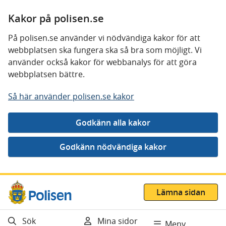
Kakor på polisen.se
På polisen.se använder vi nödvändiga kakor för att
webbplatsen ska fungera ska så bra som möjligt. Vi
använder också kakor för webbanalys för att göra
webbplatsen bättre.
Så här använder polisen.se kakor
Gå direkt till innehåll
Lämna sidan
Sök
Mina sidor
Meny