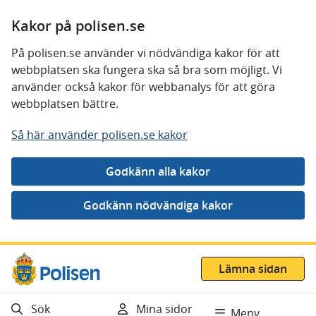
Kakor på polisen.se
På polisen.se använder vi nödvändiga kakor för att
webbplatsen ska fungera ska så bra som möjligt. Vi
använder också kakor för webbanalys för att göra
webbplatsen bättre.
Så här använder polisen.se kakor
Gå direkt till innehåll
Lämna sidan
Sök
Mina sidor
Meny