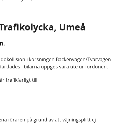
 Trafikolycka, Umeå
n.
sidokollision i korsningen Backenvägen/Tvärvägen
ärdades i bilarna uppges vara ute ur fordonen.
 trafikfarligt till.
ena föraren på grund av att väjningsplikt ej