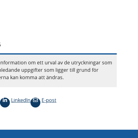
1
5
information om ett urval av de utryckningar som
nledande uppgifter som ligger till grund för
terna kan komma att ändras.
LinkedIn
E-post