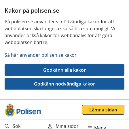
Kakor på polisen.se
På polisen.se använder vi nödvändiga kakor för att
webbplatsen ska fungera ska så bra som möjligt. Vi
använder också kakor för webbanalys för att göra
webbplatsen bättre.
Så här använder polisen.se kakor
Gå direkt till innehåll
Lämna sidan
Sök
Mina sidor
Meny