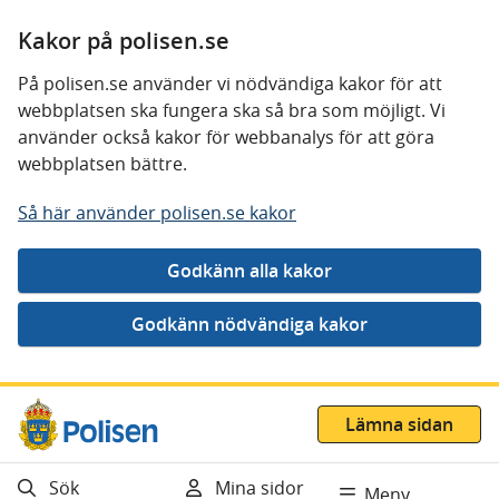
Kakor på polisen.se
På polisen.se använder vi nödvändiga kakor för att
webbplatsen ska fungera ska så bra som möjligt. Vi
använder också kakor för webbanalys för att göra
webbplatsen bättre.
Så här använder polisen.se kakor
Gå direkt till innehåll
Lämna sidan
Sök
Mina sidor
Meny