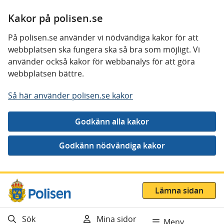
Kakor på polisen.se
På polisen.se använder vi nödvändiga kakor för att
webbplatsen ska fungera ska så bra som möjligt. Vi
använder också kakor för webbanalys för att göra
webbplatsen bättre.
Så här använder polisen.se kakor
Gå direkt till innehåll
Lämna sidan
Sök
Mina sidor
Meny