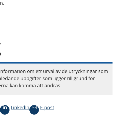
en.
2
0
information om ett urval av de utryckningar som
nledande uppgifter som ligger till grund för
terna kan komma att ändras.
LinkedIn
E-post