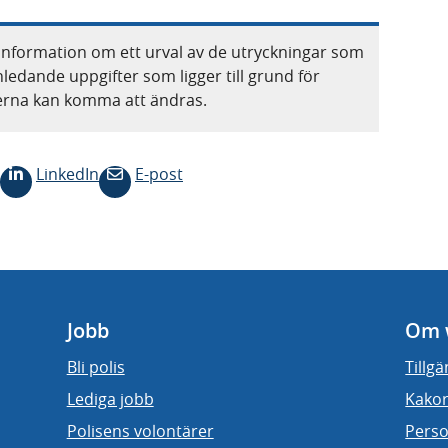
information om ett urval av de utryckningar som
nledande uppgifter som ligger till grund för
terna kan komma att ändras.
LinkedIn
E-post
Jobb
Om 
Bli polis
Tillg
Lediga jobb
Kakor
Polisens volontärer
Perso