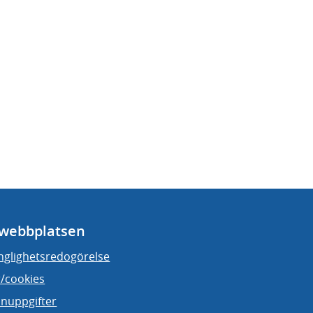
webbplatsen
änglighetsredogörelse
/cookies
nuppgifter