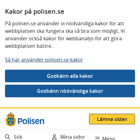
Kakor på polisen.se
På polisen.se använder vi nödvändiga kakor för att
webbplatsen ska fungera ska så bra som möjligt. Vi
använder också kakor för webbanalys för att göra
webbplatsen bättre.
Så här använder polisen.se kakor
Gå direkt till innehåll
Lämna sidan
Sök
Mina sidor
Meny