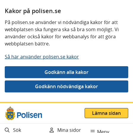
Kakor på polisen.se
På polisen.se använder vi nödvändiga kakor för att
webbplatsen ska fungera ska så bra som möjligt. Vi
använder också kakor för webbanalys för att göra
webbplatsen bättre.
Så här använder polisen.se kakor
Gå direkt till innehåll
Lämna sidan
Sök
Mina sidor
Meny