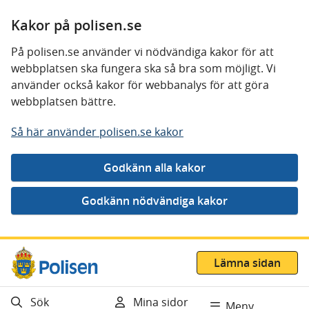
Kakor på polisen.se
På polisen.se använder vi nödvändiga kakor för att
webbplatsen ska fungera ska så bra som möjligt. Vi
använder också kakor för webbanalys för att göra
webbplatsen bättre.
Så här använder polisen.se kakor
Gå direkt till innehåll
Lämna sidan
Sök
Mina sidor
Meny