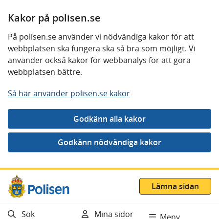
Kakor på polisen.se
På polisen.se använder vi nödvändiga kakor för att
webbplatsen ska fungera ska så bra som möjligt. Vi
använder också kakor för webbanalys för att göra
webbplatsen bättre.
Så här använder polisen.se kakor
Gå direkt till innehåll
Lämna sidan
Sök
Mina sidor
Meny