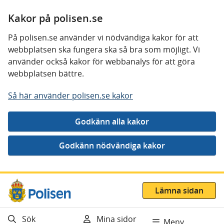
Kakor på polisen.se
På polisen.se använder vi nödvändiga kakor för att
webbplatsen ska fungera ska så bra som möjligt. Vi
använder också kakor för webbanalys för att göra
webbplatsen bättre.
Så här använder polisen.se kakor
Gå direkt till innehåll
Lämna sidan
Sök
Mina sidor
Meny