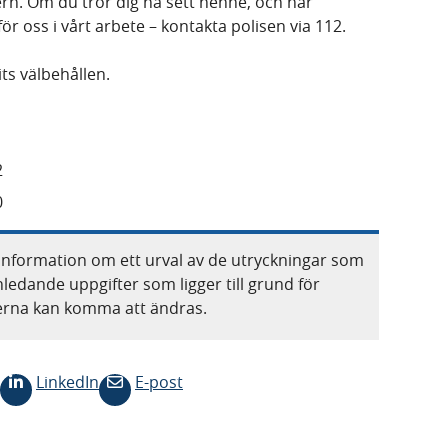
dern. Om du tror dig ha sett henne, och har
ör oss i vårt arbete – kontakta polisen via 112.
ts välbehållen.
2
0
information om ett urval av de utryckningar som
nledande uppgifter som ligger till grund för
terna kan komma att ändras.
LinkedIn
E-post