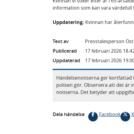
Kvinnan vi söker efter är i 65-årsål
information som kan vara värdefull f
Uppdatering:
Kvinnan har återfunni
Text av
Presstalesperson Öst
Publicerad
17 februari 2026 18.4
Uppdaterad
17 februari 2026 19.0
Händelsenotiserna ger kortfattad 
polisen gör. Observera att det är i
notiserna. Det betyder att uppgif
Dela händelse
Facebook
X