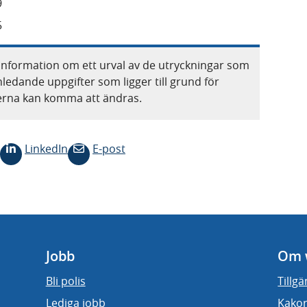
9
5
information om ett urval av de utryckningar som
nledande uppgifter som ligger till grund för
terna kan komma att ändras.
LinkedIn
E-post
Jobb
Om 
Bli polis
Tillg
Lediga jobb
Kakor