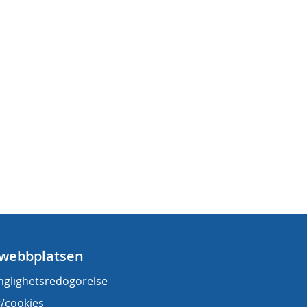
webbplatsen
änglighetsredogörelse
/cookies