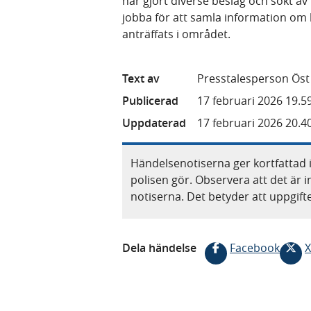
har gjort diverse beslag och sökt av
jobba för att samla information om
anträffats i området.
Text av
Presstalesperson Öst
Publicerad
17 februari 2026 19.5
Uppdaterad
17 februari 2026 20.4
Händelsenotiserna ger kortfattad 
polisen gör. Observera att det är i
notiserna. Det betyder att uppgif
Dela händelse
Facebook
X