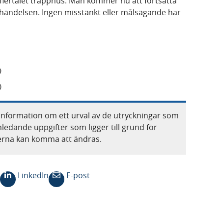
 flertalet trapphus. Man kommer nu att fortsätta
 händelsen. Ingen misstänkt eller målsägande har
9
0
information om ett urval av de utryckningar som
nledande uppgifter som ligger till grund för
terna kan komma att ändras.
LinkedIn
E-post