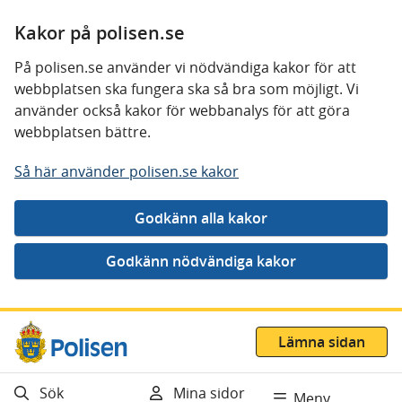
Kakor på polisen.se
På polisen.se använder vi nödvändiga kakor för att
webbplatsen ska fungera ska så bra som möjligt. Vi
använder också kakor för webbanalys för att göra
webbplatsen bättre.
Så här använder polisen.se kakor
Gå direkt till innehåll
Lämna sidan
Sök
Mina sidor
Meny