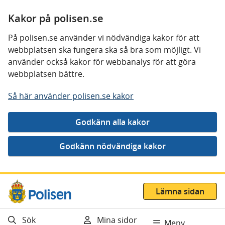
Kakor på polisen.se
På polisen.se använder vi nödvändiga kakor för att
webbplatsen ska fungera ska så bra som möjligt. Vi
använder också kakor för webbanalys för att göra
webbplatsen bättre.
Så här använder polisen.se kakor
Gå direkt till innehåll
Lämna sidan
Sök
Mina sidor
Meny