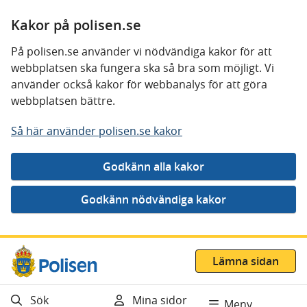
Kakor på polisen.se
På polisen.se använder vi nödvändiga kakor för att
webbplatsen ska fungera ska så bra som möjligt. Vi
använder också kakor för webbanalys för att göra
webbplatsen bättre.
Så här använder polisen.se kakor
Gå direkt till innehåll
Lämna sidan
Sök
Mina sidor
Meny