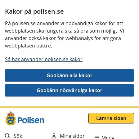
Kakor på polisen.se
På polisen.se använder vi nödvändiga kakor för att
webbplatsen ska fungera ska så bra som möjligt. Vi
använder också kakor för webbanalys för att göra
webbplatsen bättre.
Så här använder polisen.se kakor
Gå direkt till innehåll
Lämna sidan
Sök
Mina sidor
Meny