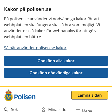
Kakor på polisen.se
På polisen.se använder vi nödvändiga kakor för att
webbplatsen ska fungera ska så bra som möjligt. Vi
använder också kakor för webbanalys för att göra
webbplatsen bättre.
Så här använder polisen.se kakor
Gå direkt till innehåll
Lämna sidan
Sök
Mina sidor
Meny