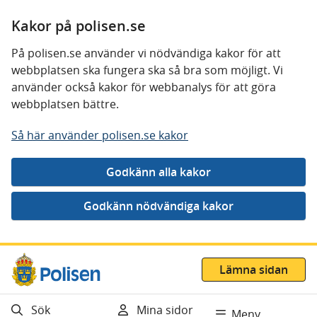
Kakor på polisen.se
På polisen.se använder vi nödvändiga kakor för att
webbplatsen ska fungera ska så bra som möjligt. Vi
använder också kakor för webbanalys för att göra
webbplatsen bättre.
Så här använder polisen.se kakor
Gå direkt till innehåll
Lämna sidan
Sök
Mina sidor
Meny