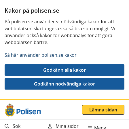
Kakor på polisen.se
På polisen.se använder vi nödvändiga kakor för att
webbplatsen ska fungera ska så bra som möjligt. Vi
använder också kakor för webbanalys för att göra
webbplatsen bättre.
Så här använder polisen.se kakor
Gå direkt till innehåll
Lämna sidan
Sök
Mina sidor
Meny