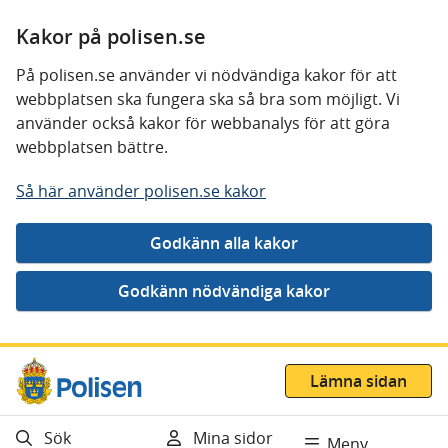
Kakor på polisen.se
På polisen.se använder vi nödvändiga kakor för att
webbplatsen ska fungera ska så bra som möjligt. Vi
använder också kakor för webbanalys för att göra
webbplatsen bättre.
Så här använder polisen.se kakor
Gå direkt till innehåll
Lämna sidan
Sök
Mina sidor
Meny