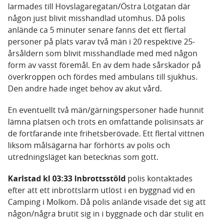
larmades till Hovslagaregatan/Östra Lötgatan där
någon just blivit misshandlad utomhus. Då polis
anlände ca 5 minuter senare fanns det ett flertal
personer på plats varav två män i 20 respektive 25-
årsåldern som blivit misshandlade med med någon
form av vasst föremål. En av dem hade sårskador på
överkroppen och fördes med ambulans till sjukhus.
Den andre hade inget behov av akut vård.
En eventuellt två män/gärningspersoner hade hunnit
lämna platsen och trots en omfattande polisinsats är
de fortfarande inte frihetsberövade. Ett flertal vittnen
liksom målsägarna har förhörts av polis och
utredningsläget kan betecknas som gott.
Karlstad kl 03:33 Inbrottsstöld
polis kontaktades
efter att ett inbrottslarm utlöst i en byggnad vid en
Camping i Molkom. Då polis anlände visade det sig att
någon/några brutit sig in i byggnade och där stulit en