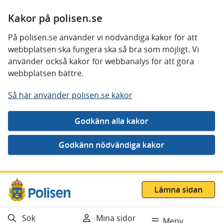
Kakor på polisen.se
På polisen.se använder vi nödvändiga kakor för att
webbplatsen ska fungera ska så bra som möjligt. Vi
använder också kakor för webbanalys för att göra
webbplatsen bättre.
Så här använder polisen.se kakor
Gå direkt till innehåll
Lämna sidan
Sök
Mina sidor
Meny