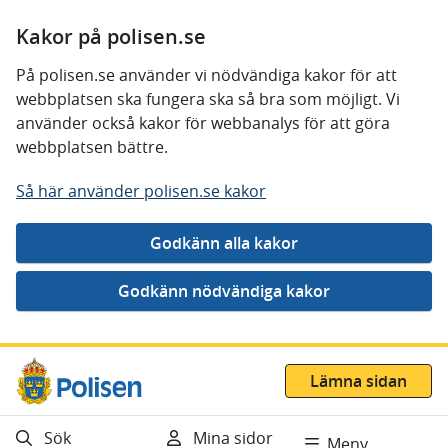
Kakor på polisen.se
På polisen.se använder vi nödvändiga kakor för att
webbplatsen ska fungera ska så bra som möjligt. Vi
använder också kakor för webbanalys för att göra
webbplatsen bättre.
Så här använder polisen.se kakor
Gå direkt till innehåll
Lämna sidan
Sök
Mina sidor
Meny