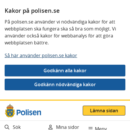
Kakor på polisen.se
På polisen.se använder vi nödvändiga kakor för att
webbplatsen ska fungera ska så bra som möjligt. Vi
använder också kakor för webbanalys för att göra
webbplatsen bättre.
Så här använder polisen.se kakor
Gå direkt till innehåll
Lämna sidan
Sök
Mina sidor
Meny