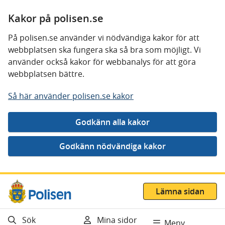
Kakor på polisen.se
På polisen.se använder vi nödvändiga kakor för att
webbplatsen ska fungera ska så bra som möjligt. Vi
använder också kakor för webbanalys för att göra
webbplatsen bättre.
Så här använder polisen.se kakor
Gå direkt till innehåll
Lämna sidan
Sök
Mina sidor
Meny