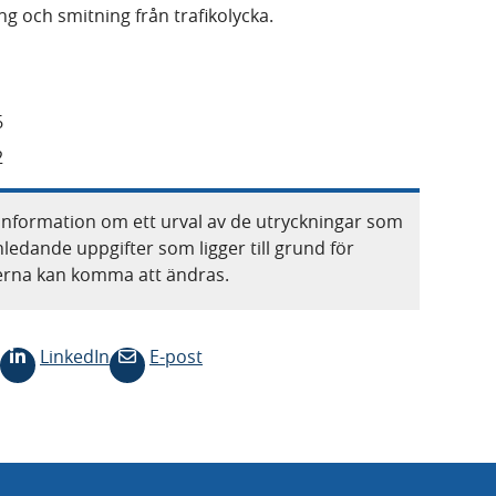
g och smitning från trafikolycka.
6
2
information om ett urval av de utryckningar som
nledande uppgifter som ligger till grund för
terna kan komma att ändras.
LinkedIn
E-post