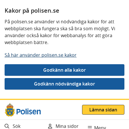
Kakor på polisen.se
På polisen.se använder vi nödvändiga kakor för att
webbplatsen ska fungera ska så bra som möjligt. Vi
använder också kakor för webbanalys för att göra
webbplatsen bättre.
Så här använder polisen.se kakor
Gå direkt till innehåll
Lämna sidan
Sök
Mina sidor
Meny