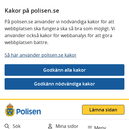
Kakor på polisen.se
På polisen.se använder vi nödvändiga kakor för att
webbplatsen ska fungera ska så bra som möjligt. Vi
använder också kakor för webbanalys för att göra
webbplatsen bättre.
Så här använder polisen.se kakor
Gå direkt till innehåll
Lämna sidan
Sök
Mina sidor
Meny