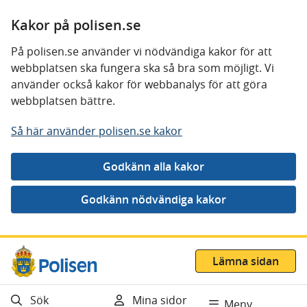
Kakor på polisen.se
På polisen.se använder vi nödvändiga kakor för att
webbplatsen ska fungera ska så bra som möjligt. Vi
använder också kakor för webbanalys för att göra
webbplatsen bättre.
Så här använder polisen.se kakor
Gå direkt till innehåll
Lämna sidan
Sök
Mina sidor
Meny