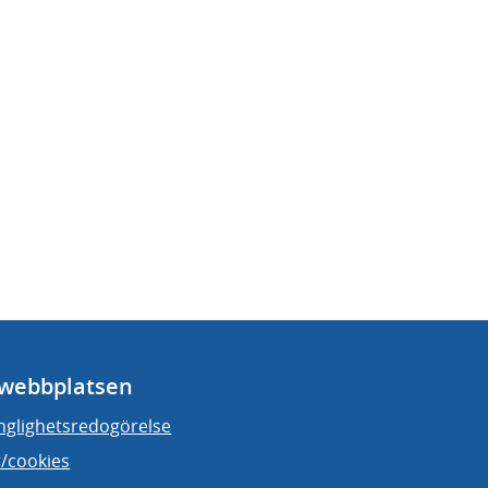
webbplatsen
änglighetsredogörelse
/cookies