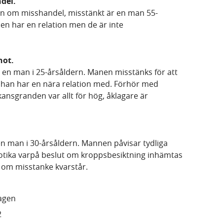
del.
lan om misshandel, misstänkt är en man 55-
en har en relation men de är inte
hot.
ll en man i 25-årsåldern. Manen misstänks för att
 han har en nära relation med. Förhör med
nsgranden var allt för hög, åklagare är
v en man i 30-årsåldern. Mannen påvisar tydliga
kotika varpå beslut om kroppsbesiktning inhämtas
sa om misstanke kvarstår.
lagen
2