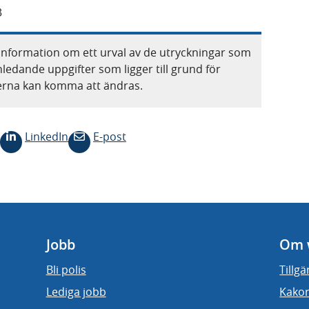
3
information om ett urval av de utryckningar som
nledande uppgifter som ligger till grund för
terna kan komma att ändras.
LinkedIn
E-post
Jobb
Om 
Bli polis
Tillg
Lediga jobb
Kakor