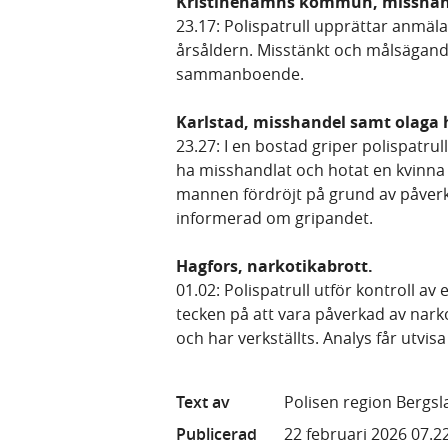
Kristinehamns kommun, misshan
23.17: Polispatrull upprättar anmä
årsåldern. Misstänkt och målsägand
sammanboende.
Karlstad, misshandel samt olaga 
23.27: I en bostad griper polispatru
ha misshandlat och hotat en kvinna
mannen fördröjt på grund av påverka
informerad om gripandet.
Hagfors, narkotikabrott.
01.02: Polispatrull utför kontroll a
tecken på att vara påverkad av nar
och har verkställts. Analys får utvi
Text av
Polisen region Bergs
Publicerad
22 februari 2026 07.2