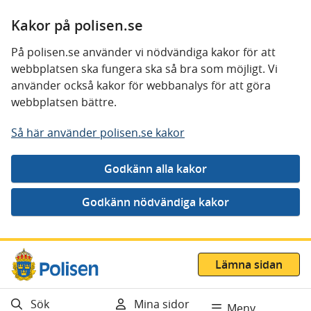
Kakor på polisen.se
På polisen.se använder vi nödvändiga kakor för att
webbplatsen ska fungera ska så bra som möjligt. Vi
använder också kakor för webbanalys för att göra
webbplatsen bättre.
Så här använder polisen.se kakor
Gå direkt till innehåll
Lämna sidan
Sök
Mina sidor
Meny