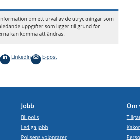
information om ett urval av de utryckningar som
nledande uppgifter som ligger till grund för
terna kan komma att ändras.
LinkedIn
E-post
Jobb
Om 
Bli polis
Tillg
Lediga jobb
Kakor
Polisens volontärer
Perso