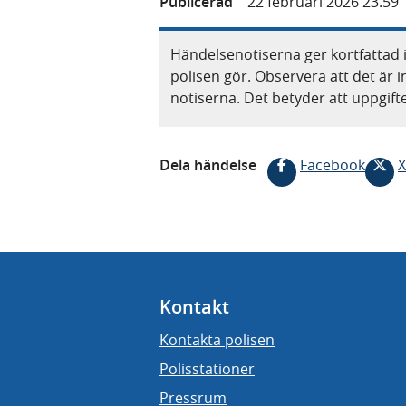
Publicerad
22 februari 2026 23.59
Händelsenotiserna ger kortfattad 
polisen gör. Observera att det är i
notiserna. Det betyder att uppgif
Dela händelse
Facebook
X
Kontakt
Kontakta polisen
Polisstationer
Pressrum