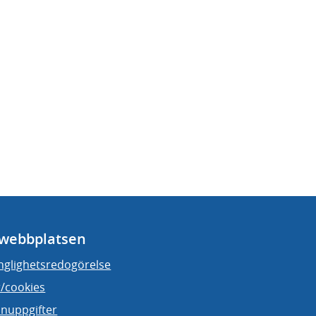
webbplatsen
änglighetsredogörelse
/cookies
nuppgifter