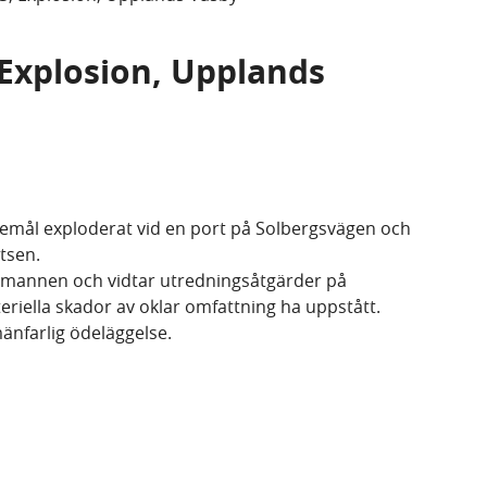
 Explosion, Upplands
remål exploderat vid en port på Solbergsvägen och
atsen.
gsmannen och vidtar utredningsåtgärder på
ateriella skador av oklar omfattning ha uppstått.
änfarlig ödeläggelse.