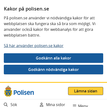
Kakor på polisen.se
På polisen.se använder vi nödvändiga kakor för att
webbplatsen ska fungera ska så bra som möjligt. Vi
använder också kakor för webbanalys för att göra
webbplatsen bättre.
Så här använder polisen.se kakor
Gå direkt till innehåll
Lämna sidan
Sök
Mina sidor
Meny