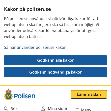
Kakor på polisen.se
På polisen.se använder vi nödvändiga kakor för att
webbplatsen ska fungera ska så bra som möjligt. Vi
använder också kakor för webbanalys för att göra
webbplatsen bättre.
Så här använder polisen.se kakor
Gå direkt till innehåll
Lämna sidan
Sök
Mina sidor
Meny