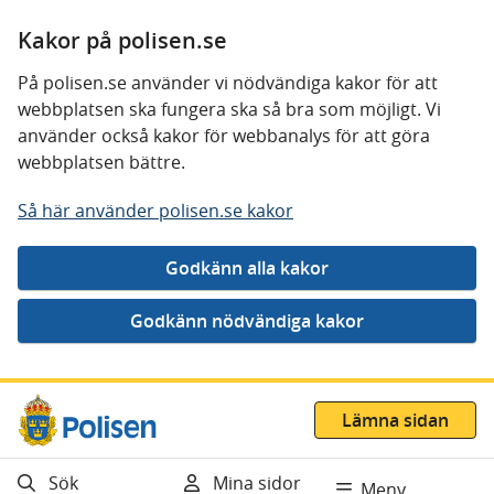
Kakor på polisen.se
På polisen.se använder vi nödvändiga kakor för att
webbplatsen ska fungera ska så bra som möjligt. Vi
använder också kakor för webbanalys för att göra
webbplatsen bättre.
Så här använder polisen.se kakor
Gå direkt till innehåll
Lämna sidan
Sök
Mina sidor
Meny