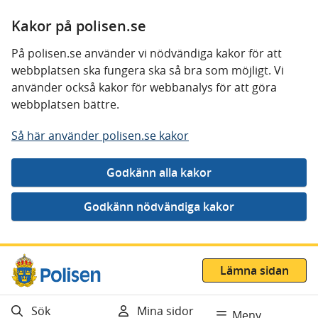
Kakor på polisen.se
På polisen.se använder vi nödvändiga kakor för att
webbplatsen ska fungera ska så bra som möjligt. Vi
använder också kakor för webbanalys för att göra
webbplatsen bättre.
Så här använder polisen.se kakor
Gå direkt till innehåll
Lämna sidan
Sök
Mina sidor
Meny