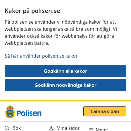
Kakor på polisen.se
På polisen.se använder vi nödvändiga kakor för att
webbplatsen ska fungera ska så bra som möjligt. Vi
använder också kakor för webbanalys för att göra
webbplatsen bättre.
Så här använder polisen.se kakor
Gå direkt till innehåll
Lämna sidan
Sök
Mina sidor
Meny