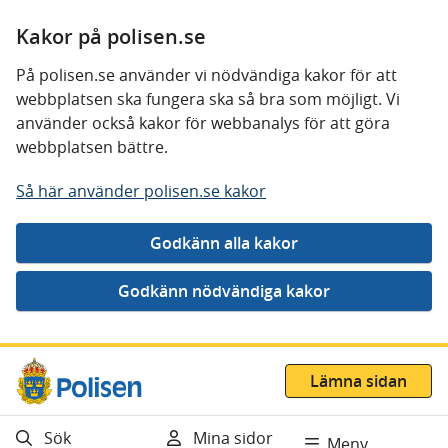
Kakor på polisen.se
På polisen.se använder vi nödvändiga kakor för att
webbplatsen ska fungera ska så bra som möjligt. Vi
använder också kakor för webbanalys för att göra
webbplatsen bättre.
Så här använder polisen.se kakor
Gå direkt till innehåll
Lämna sidan
Sök
Mina sidor
Meny