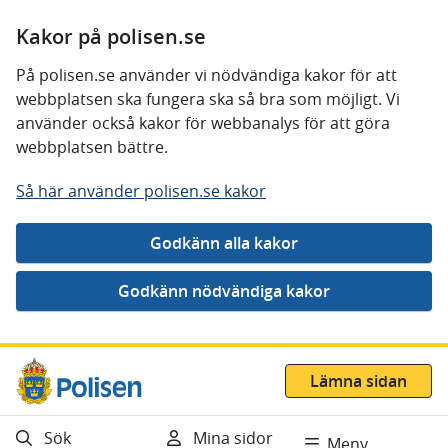
Kakor på polisen.se
På polisen.se använder vi nödvändiga kakor för att
webbplatsen ska fungera ska så bra som möjligt. Vi
använder också kakor för webbanalys för att göra
webbplatsen bättre.
Så här använder polisen.se kakor
Gå direkt till innehåll
Lämna sidan
Sök
Mina sidor
Meny