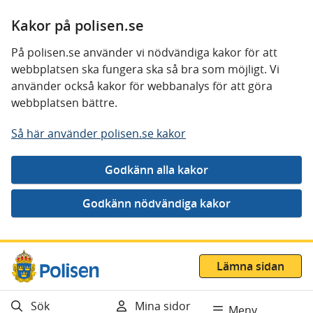
Kakor på polisen.se
På polisen.se använder vi nödvändiga kakor för att
webbplatsen ska fungera ska så bra som möjligt. Vi
använder också kakor för webbanalys för att göra
webbplatsen bättre.
Så här använder polisen.se kakor
Gå direkt till innehåll
Lämna sidan
Sök
Mina sidor
Meny