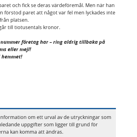
paret och fick se deras värdeföremål. Men när han
 förstod paret att något var fel men lyckades inte
från platsen.
r till tiotusentals kronor.
onnummer företag har – ring aldrig tillbaka på
s eller mejl!
i hemmet!
information om ett urval av de utryckningar som
nledande uppgifter som ligger till grund för
terna kan komma att ändras.