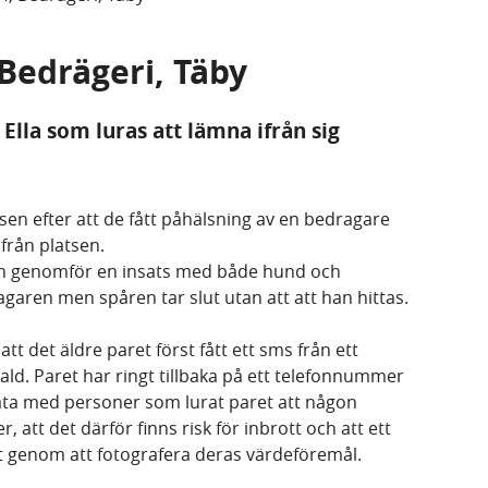
 Bedrägeri, Täby
 Ella som luras att lämna ifrån sig
lisen efter att de fått påhälsning av en bedragare
från platsen.
isen genomför en insats med både hund och
ragaren men spåren tar slut utan att att han hittas.
 det äldre paret först fått ett sms från ett
tald. Paret har ringt tillbaka på ett telefonnummer
ata med personer som lurat paret att någon
 att det därför finns risk för inbrott och att ett
et genom att fotografera deras värdeföremål.