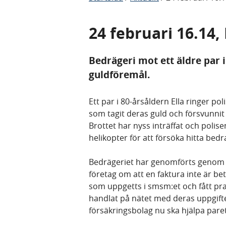
24 februari 16.14,
Bedrägeri mot ett äldre par i
guldföremål.
Ett par i 80-årsåldern Ella ringer po
som tagit deras guld och försvunnit 
Brottet har nyss inträffat och pol
helikopter för att försöka hitta bed
Bedrägeriet har genomförts genom att
företag om att en faktura inte är be
som uppgetts i smsm:et och fått pr
handlat på nätet med deras uppgifter,
försäkringsbolag nu ska hjälpa par