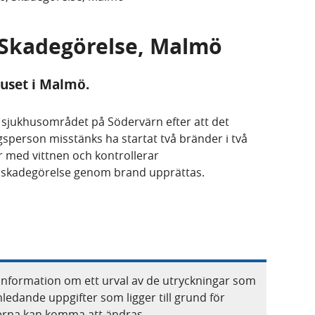
, Skadegörelse, Malmö
uset i Malmö.
ll sjukhusområdet på Södervärn efter att det
sperson misstänks ha startat två bränder i två
r med vittnen och kontrollerar
skadegörelse genom brand upprättas.
information om ett urval av de utryckningar som
nledande uppgifter som ligger till grund för
terna kan komma att ändras.