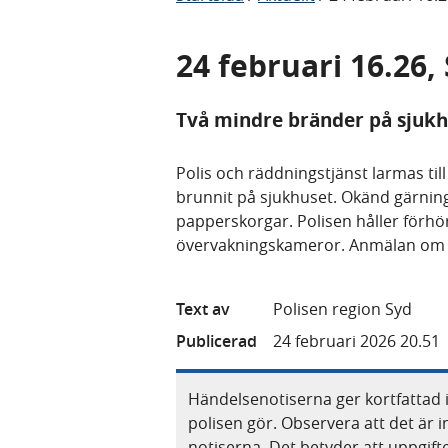
24 februari 16.26
Två mindre bränder på sjukh
Polis och räddningstjänst larmas ti
brunnit på sjukhuset. Okänd gärning
papperskorgar. Polisen håller förhö
övervakningskameror. Anmälan om 
Text av
Polisen region Syd
Publicerad
24 februari 2026 20.51
Händelsenotiserna ger kortfattad 
polisen gör. Observera att det är i
notiserna. Det betyder att uppgif