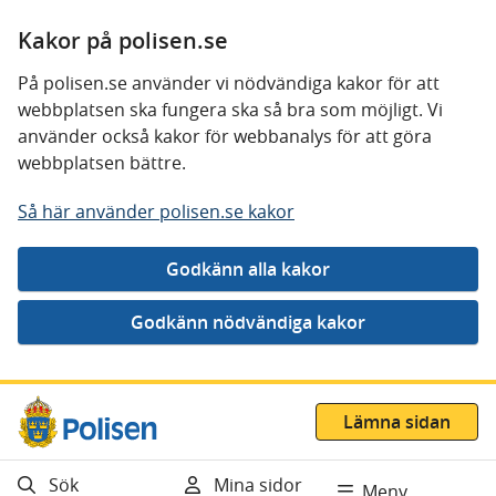
Kakor på polisen.se
På polisen.se använder vi nödvändiga kakor för att
webbplatsen ska fungera ska så bra som möjligt. Vi
använder också kakor för webbanalys för att göra
webbplatsen bättre.
Så här använder polisen.se kakor
Gå direkt till innehåll
Lämna sidan
Sök
Mina sidor
Meny