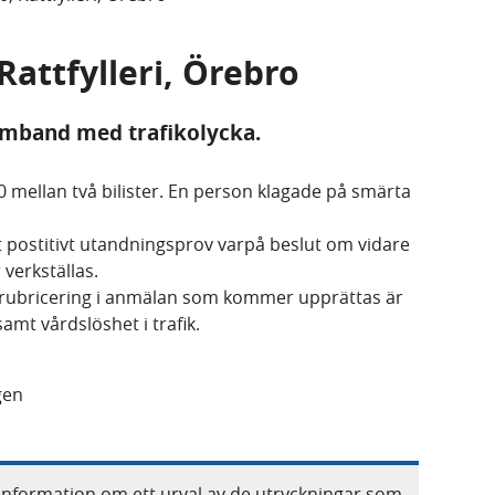
Rattfylleri, Örebro
 samband med trafikolycka.
30 mellan två bilister. En person klagade på smärta
tt postitivt utandningsprov varpå beslut om vidare
verkställas.
, rubricering i anmälan som kommer upprättas är
 samt vårdslöshet i trafik.
gen
information om ett urval av de utryckningar som