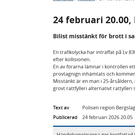
24 februari 20.00, 
Bilist misstänkt för brott i
En trafikolycka har inträffat på Lv 8
efter kollisionen.
En av förarna lämnar i kontrollen e
provtagnign inhämtats och kommer 
Misstänkt är en man i 25-årsåldern
grovt rattfylleri alternativt rattylleri
Text av
Polisen region Bergsla
Publicerad
24 februari 2026 20.05
Händelsenotiserna ger kortfattad 