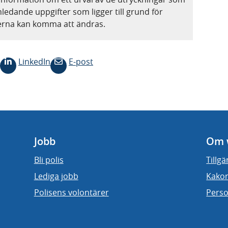
nledande uppgifter som ligger till grund för
terna kan komma att ändras.
LinkedIn
E-post
Jobb
Om 
Bli polis
Tillg
Lediga jobb
Kakor
Polisens volontärer
Perso