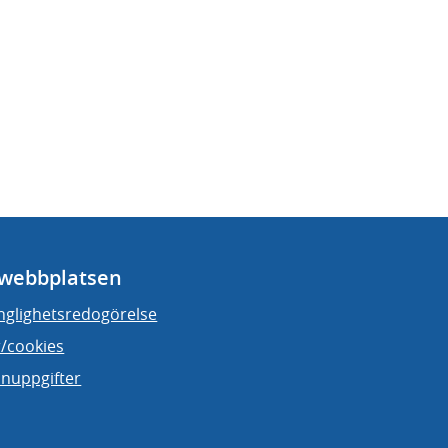
webbplatsen
änglighetsredogörelse
/cookies
nuppgifter